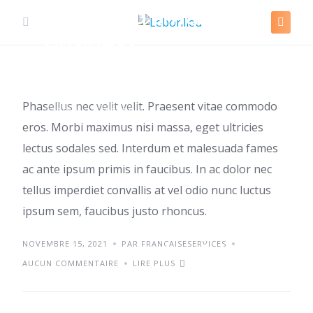
Skip
Starting a small
to
business
content
Phasellus nec velit velit. Praesent vitae commodo
IDEAS
TRENDS
eros. Morbi maximus nisi massa, eget ultricies
lectus sodales sed. Interdum et malesuada fames
ac ante ipsum primis in faucibus. In ac dolor nec
tellus imperdiet convallis at vel odio nunc luctus
ipsum sem, faucibus justo rhoncus.
NOVEMBRE 15, 2021
Aenean sed pulvinar
PAR FRANCAISESERVICES
AUCUN COMMENTAIRE
LIRE PLUS
et diam