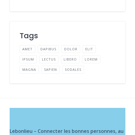
Tags
AMET
DAPIBUS
DOLOR
ELIT
IPSUM
LECTUS
LIBERO
LOREM
MAGNA
SAPIEN
SODALES
Lebonlieu – Connecter les bonnes personnes, au